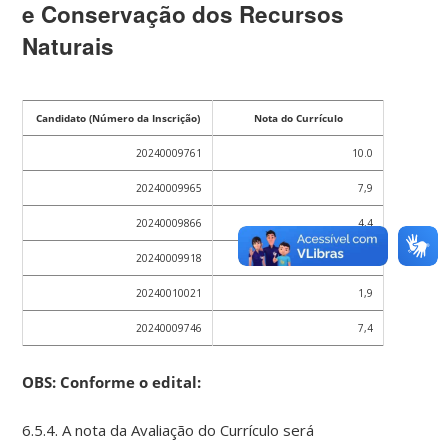
e Conservação dos Recursos
Naturais
Candidato (Número da Inscrição)
Nota do Currículo
20240009761
10.0
20240009965
7,9
20240009866
4,4
20240009918
5,4
20240010021
1,9
20240009746
7,4
OBS: Conforme o edital:
6.5.4. A nota da Avaliação do Currículo será