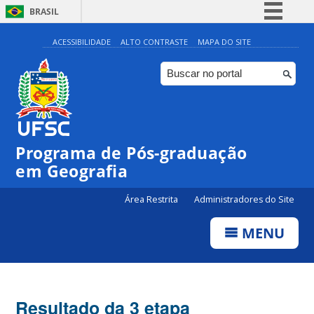
BRASIL
Simplifique!
ACESSIBILIDADE
ALTO CONTRASTE
MAPA DO SITE
Comunica BR
Participe
Acesso à informação
Legislação
Programa de Pós-graduação
Canais
em Geografia
Área Restrita
Administradores do Site
MENU
Resultado da 3 etapa