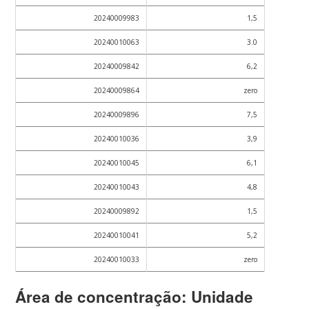
20240009983
1,5
20240010063
3.0
20240009842
6,2
20240009864
zero
20240009896
7,5
20240010036
3,9
20240010045
6,1
20240010043
4,8
20240009892
1,5
20240010041
5,2
20240010033
zero
Área de concentração: Unidade