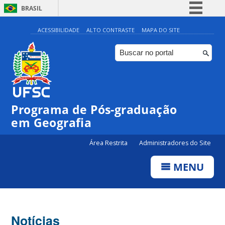
BRASIL
Simplifique!
ACESSIBILIDADE
ALTO CONTRASTE
MAPA DO SITE
Comunica BR
Participe
Acesso à informação
Legislação
Programa de Pós-graduação
Canais
em Geografia
Área Restrita
Administradores do Site
MENU
Notícias