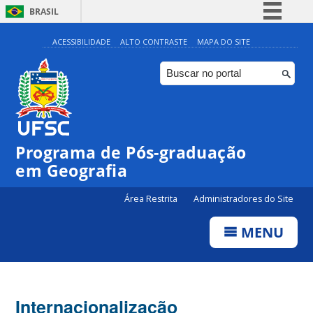
BRASIL
Simplifique!
ACESSIBILIDADE
ALTO CONTRASTE
MAPA DO SITE
Comunica BR
Participe
Acesso à informação
Legislação
Programa de Pós-graduação
Canais
em Geografia
Área Restrita
Administradores do Site
MENU
Internacionalização