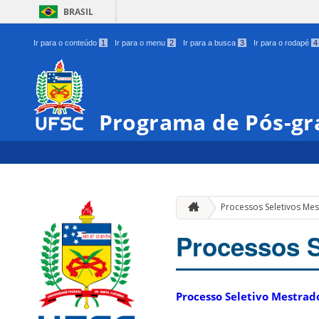
BRASIL
Ir para o conteúdo
1
Ir para o menu
2
Ir para a busca
3
Ir para o rodapé
4
Programa de Pós-gr
Processos Seletivos M
Processos S
Processo Seletivo Mestra