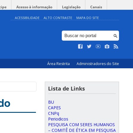
cipe
Acesso à informação
Legislação
Canais
ACESSIBILIDADE
ALTO CONTRASTE
MAPA DO SITE
Área Restrita
Administradores do Site
Lista de Links
do
BU
CAPES
CNPq
Periodicos
PESQUISA COM SERES HUMANOS
– COMITÊ DE ÉTICA EM PESQUISA