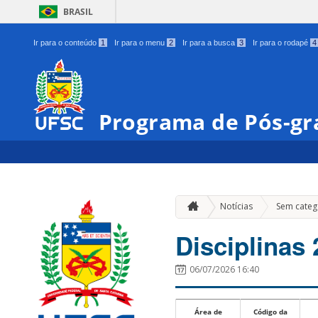
BRASIL
Ir para o conteúdo
1
Ir para o menu
2
Ir para a busca
3
Ir para o rodapé
4
Programa de Pós-gr
Notícias
Sem categ
Disciplinas 
06/07/2026 16:40
Área de
Código da