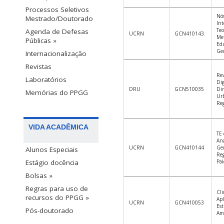
Processos Seletivos
Nó
Mestrado/Doutorado
Int
Teo
Agenda de Defesas
UCRN
GCN410143.
Met
Públicas »
Ed
Geo
Internacionalização
Revistas
Re
Laboratórios
Dig
DRU
GCN510035
Di
Memórias do PPGG
Ur
Reg
VIDA ACADÊMICA
TE
Aná
UCRN
GCN410144
Geo
Alunos Especiais
Reg
Estágio docência
Pal
Bolsas »
Regras para uso de
Cli
recursos do PPGG »
Apl
UCRN
GCN410053
Es
Pós-doutorado
Am