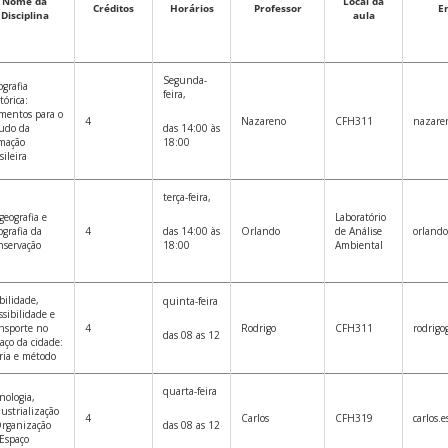
Nome da
Local da
Créditos
Horários
Professor
E
Disciplina
aula
Segunda-
grafia
feira,
tórica:
mentos para o
4
Nazareno
CFH311
nazare
udo da
das 14:00 às
mação
18:00
sileira
terça-feira,
geografia e
Laboratório
grafia da
4
das 14:00 às
Orlando
de Análise
orlando
nservação
18:00
Ambiental
ilidade,
quinta-feira
ssibilidade e
nsporte no
4
Rodrigo
CFH311
rodrigo
das 08 as 12
aço da cidade:
ria e método
quarta-feira
nologia,
ustrialização
4
Carlos
CFH319
carlos.
Organização
das 08 as 12
Espaço