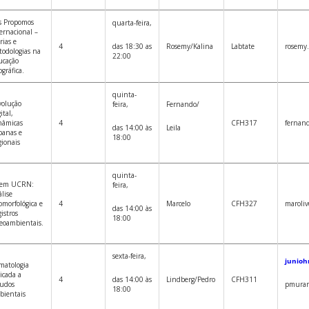
s Propomos
quarta-feira,
ernacional –
rias e
4
das 18:30 as
Rosemy/Kalina
Labtate
rosemy
odologias na
22:00
ucação
gráfica.
quinta-
volução
feira,
Fernando/
ital,
nâmicas
4
CFH317
fernan
das 14:00 às
Leila
banas e
18:00
ionais
quinta-
 em UCRN:
feira,
lise
morfológica e
4
Marcelo
CFH327
maroliv
das 14:00 às
istros
18:00
eoambientais.
sexta-feira,
junioh
matologia
icada a
4
das 14:00 às
Lindberg/Pedro
CFH311
tudos
pmurar
18:00
bientais