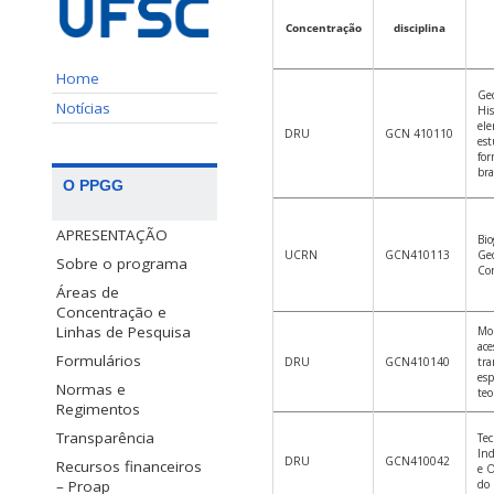
Concentração
disciplina
Home
Geo
Notícias
His
ele
DRU
GCN 410110
est
for
bra
O PPGG
APRESENTAÇÃO
Bio
UCRN
GCN410113
Geo
Sobre o programa
Co
Áreas de
Concentração e
Linhas de Pesquisa
Mob
ace
Formulários
DRU
GCN410140
tra
esp
Normas e
teo
Regimentos
Transparência
Tec
Ind
DRU
GCN410042
Recursos financeiros
e 
– Proap
do 