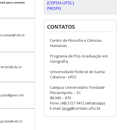
(CEPSH-UFSC)
mail para contato
PROPG
CONTATOS
no.campos@ufsc.br
Centro de Filosofia e Ciências
Humanas
Programa de Pós-Graduação em
Geografia
.ferretti@ufsc.br
Universidade Federal de Santa
Catarina - UFSC
Campus Universitário Trindade
Florianópolis – SC
g.cocco@gmail.com
88.040 – 970
Fone: (48) 3721 9412 (whatsapp)
E-mail: ppgg@contato.ufsc.br
espindola@ufsc.br