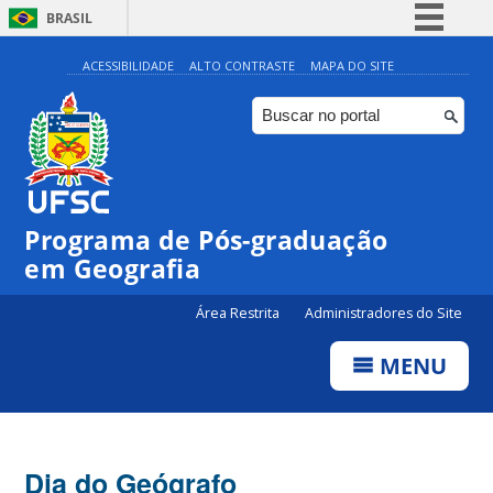
BRASIL
Simplifique!
ACESSIBILIDADE
ALTO CONTRASTE
MAPA DO SITE
Comunica BR
Participe
Acesso à informação
Legislação
Programa de Pós-graduação
Canais
em Geografia
Área Restrita
Administradores do Site
MENU
Dia do Geógrafo