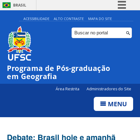
BRASIL
Simplifique!
ACESSIBILIDADE
ALTO CONTRASTE
MAPA DO SITE
Comunica BR
Participe
Acesso à informação
Legislação
Programa de Pós-graduação
Canais
em Geografia
Área Restrita
Administradores do Site
MENU
Debate: Brasil hoje e amanhã