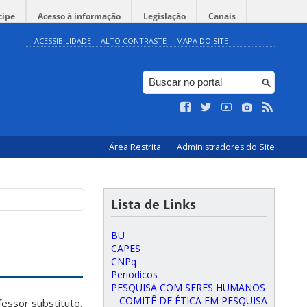
cipe
Acesso à informação
Legislação
Canais
ACESSIBILIDADE
ALTO CONTRASTE
MAPA DO SITE
Área Restrita
Administradores do Site
Lista de Links
BU
CAPES
CNPq
Periodicos
PESQUISA COM SERES HUMANOS
– COMITÊ DE ÉTICA EM PESQUISA
essor substituto.