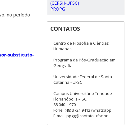
(CEPSH-UFSC)
PROPG
vo, no período
CONTATOS
Centro de Filosofia e Ciências
Humanas
sor-substituto-
Programa de Pós-Graduação em
Geografia
Universidade Federal de Santa
Catarina - UFSC
Campus Universitário Trindade
Florianópolis – SC
88.040 – 970
Fone: (48) 3721 9412 (whatsapp)
E-mail: ppgg@contato.ufsc.br