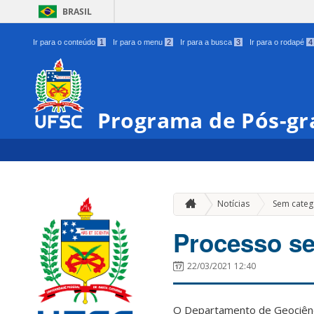
BRASIL
Ir para o conteúdo
1
Ir para o menu
2
Ir para a busca
3
Ir para o rodapé
4
Programa de Pós-gr
Notícias
Sem categ
Processo se
22/03/2021 12:40
O Departamento de Geociênci