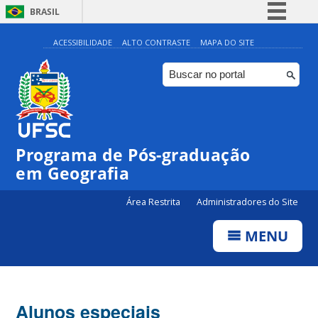
BRASIL
Simplifique!
ACESSIBILIDADE
ALTO CONTRASTE
MAPA DO SITE
Comunica BR
Participe
Acesso à informação
Legislação
Programa de Pós-graduação
Canais
em Geografia
Área Restrita
Administradores do Site
MENU
Alunos especiais