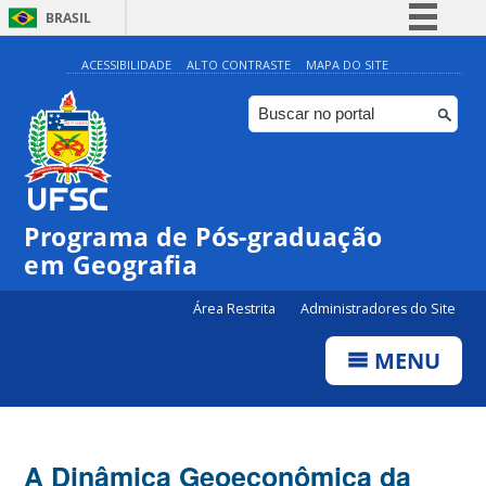
BRASIL
Simplifique!
ACESSIBILIDADE
ALTO CONTRASTE
MAPA DO SITE
Comunica BR
Participe
Acesso à informação
Legislação
Programa de Pós-graduação
Canais
em Geografia
Área Restrita
Administradores do Site
MENU
A Dinâmica Geoeconômica da