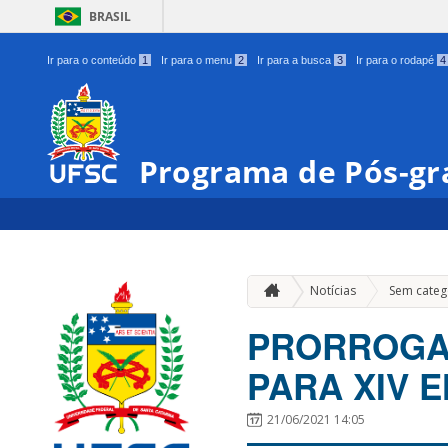
BRASIL
Ir para o conteúdo
1
Ir para o menu
2
Ir para a busca
3
Ir para o rodapé
4
Programa de Pós-gr
Notícias
Sem categ
PRORROGA
PARA XIV 
21/06/2021 14:05